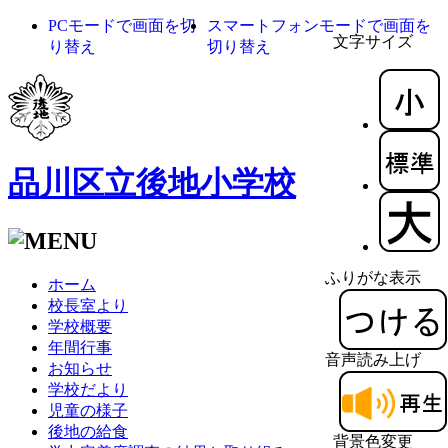
PCモードで画面を切
スマートフォンモードで画面を
文字サイズ
り替え
切り替え
品川区立後地小学校
ふりがな表示
ホーム
校長室より
学校概要
年間行事
音声読み上げ
お知らせ
学校だより
児童の様子
後地の給食
背景色変更