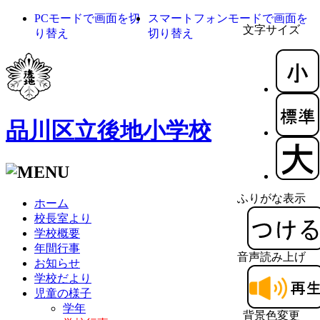
PCモードで画面を切
スマートフォンモードで画面を
文字サイズ
り替え
切り替え
品川区立後地小学校
ふりがな表示
ホーム
校長室より
学校概要
年間行事
音声読み上げ
お知らせ
学校だより
児童の様子
学年
背景色変更