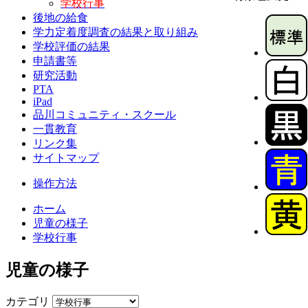
学校行事
後地の給食
学力定着度調査の結果と取り組み
学校評価の結果
申請書等
研究活動
PTA
iPad
品川コミュニティ・スクール
一貫教育
リンク集
サイトマップ
操作方法
ホーム
児童の様子
学校行事
児童の様子
カテゴリ