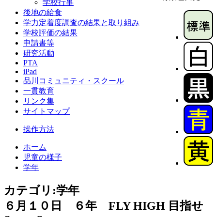
学校行事
後地の給食
学力定着度調査の結果と取り組み
学校評価の結果
申請書等
研究活動
PTA
iPad
品川コミュニティ・スクール
一貫教育
リンク集
サイトマップ
操作方法
ホーム
児童の様子
学年
カテゴリ:学年
６月１０日 ６年 FLY HIGH 目指せ