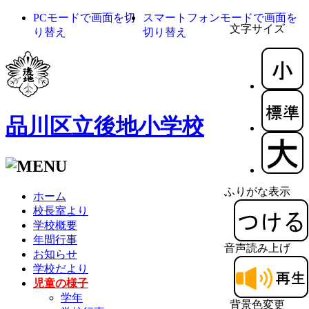
PCモードで画面を切
スマートフォンモードで画面を
文字サイズ
り替え
切り替え
品川区立後地小学校
ふりがな表示
ホーム
校長室より
学校概要
年間行事
音声読み上げ
お知らせ
学校だより
児童の様子
学年
背景色変更